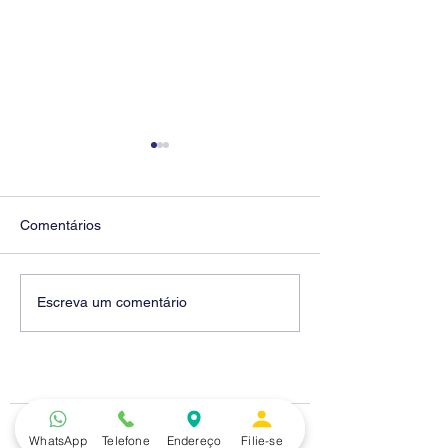
Comentários
Diretores do SEEB
Fenaban encerra
Escreva um comentário
Sorocaba visitam agência
rodada sem apre
Centro do Santander em
proposta econôm
Sorocaba
bancários
Telefone
WhatsApp
Telefone
Endereço
Filie-se