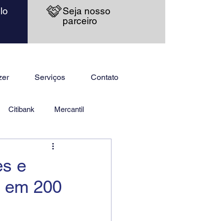
lo
Seja nosso
parceiro
zer
Serviços
Contato
Citibank
Mercantil
es e
o em 200