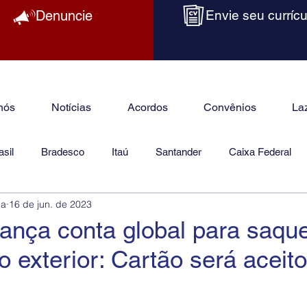
Denuncie
Envie seu currícu
nós
Notícias
Acordos
Convênios
La
sil
Bradesco
Itaú
Santander
Caixa Federal
ba
16 de jun. de 2023
as
Jurídico
ança conta global para saqu
 exterior: Cartão será aceit