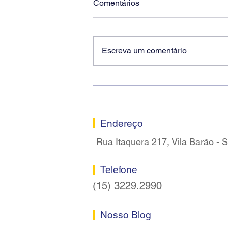
Comentários
Escreva um comentário
Ricardo dos Santos Filho
assume a presidência do
Sindicato dos Bancários de
Sorocaba
Endereço
Rua Itaquera 217, Vila Barão -
Telefone
(15) 3229.2990
Nosso Blog