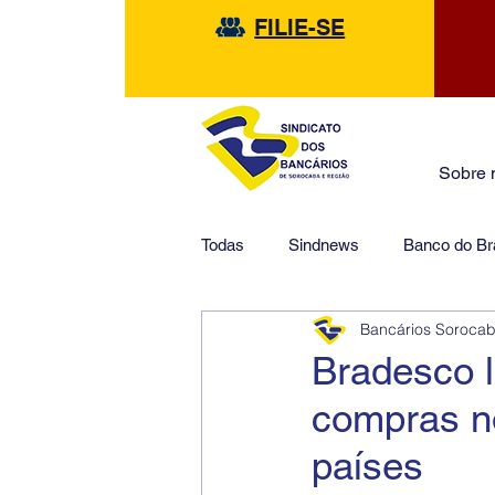
FILIE-SE
Sobre 
Todas
Sindnews
Banco do Bra
Bancários Soroca
Safra
HSBC
Financeir
Bradesco l
compras no
países