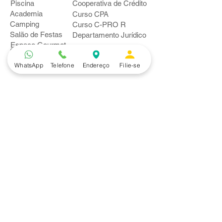
Piscina
Cooperativa de Crédito
Academia
Curso CPA
Camping
Curso C-PRO R
Salão de Festas
Departamento Jurídico
Espaço Gourmet
Ginásio de Esportes
WhatsApp
Telefone
Endereço
Filie-se
Convênios
Casa e Acabamento
Educação e Idioma
Saúde e Beleza
Serviços e Produtos
Turismo e Lazer
Vestuário
Bancos
Alfa
Banco do Brasil
Bradesco
Caixa Ecônomica Federal