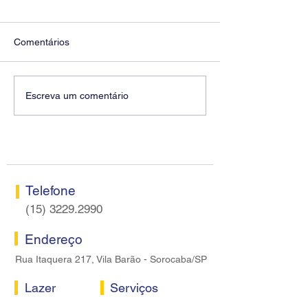
Comentários
SEEB Sorocaba visita
Reunião de boas
Escreva um comentário
agências do Bradesco, dá
ao novo GG do 
boas-vindas a novos
Itapetininga
gestores e reforça a
Campanha Salarial 2026
Telefone
(15) 3229.2990
Endereço
Rua Itaquera 217, Vila Barão - Sorocaba/SP
Lazer
Serviços