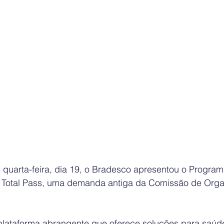
e quarta-feira, dia 19, o Bradesco apresentou o Progra
i o Total Pass, uma demanda antiga da Comissão de Org
 
plataforma abrangente que oferece soluções para saúde 