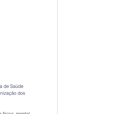
ma de Saúde 
anização dos 
física, mental 