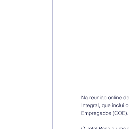
Na reunião online d
Integral, que inclu
Empregados (COE).
O Total Pass é uma 