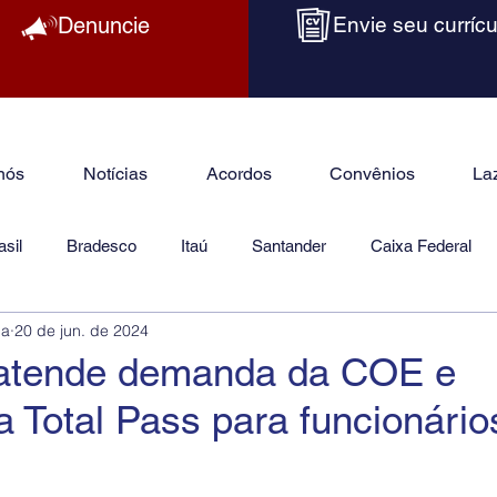
Denuncie
Envie seu currícu
nós
Notícias
Acordos
Convênios
La
sil
Bradesco
Itaú
Santander
Caixa Federal
ba
20 de jun. de 2024
as
Jurídico
atende demanda da COE e
 Total Pass para funcionário