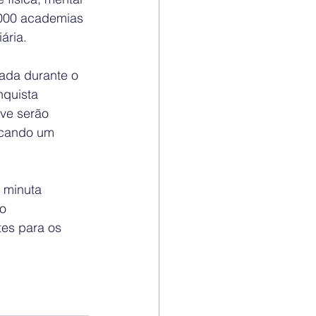
5.000 academias 
ária.
ada durante o 
quista 
ve serão 
icando um 
 minuta 
o 
es para os 