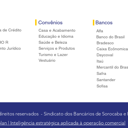
Convênios
Bancos
a de Crédito
Casa e Acabamento
Alfa
Educação e Idioma
Banco do Brasil
RO R
Saúde e Beleza
Bradesco
to Jurídico
Serviços e Produtos
Caixa Ecônomica
Turismo e Lazer
Daycoval
Vestuário
Itaú
Mercantil do Bras
Safra
Santander
Sofisa
direitos reservados - Sindicato dos Bancários de Sorocaba e
lan | Inteligência estratégica aplicada à operação comercial