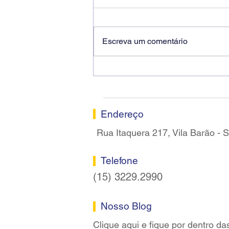
Escreva um comentário
Ricardo dos Santos Filho
assume a presidência do
Sindicato dos Bancários de
Sorocaba
Endereço
Rua Itaquera 217, Vila Barão -
Telefone
(15) 3229.2990
Nosso Blog
Clique aqui e fique por dentro da