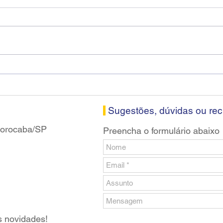
Diretores do SEEB Sorocaba
Fena
visitam agência Centro do
roda
Santander em Sorocaba
prop
banc
Sugestões, dúvidas ou re
 Sorocaba/SP
Preencha o formulário abaixo
s novidades!