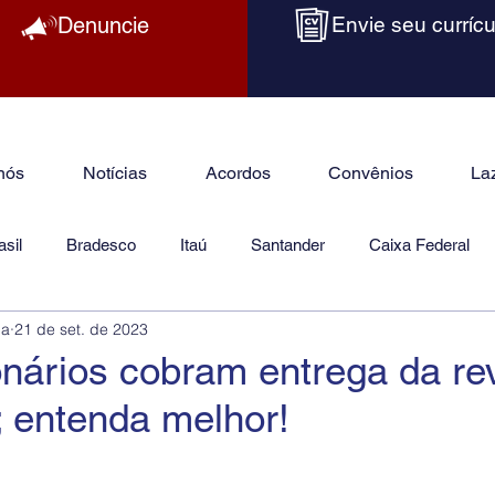
Denuncie
Envie seu currícu
nós
Notícias
Acordos
Convênios
La
sil
Bradesco
Itaú
Santander
Caixa Federal
ba
21 de set. de 2023
as
Jurídico
nários cobram entrega da re
; entenda melhor!