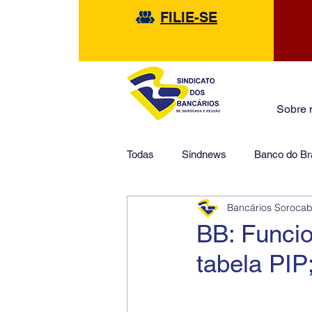
FILIE-SE
Sobre 
Todas
Sindnews
Banco do Bra
Bancários Soroca
Safra
HSBC
Financeir
BB: Funcio
tabela PIP