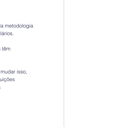
da metodologia 
ários.
s têm 
 mudar isso, 
uições 
 