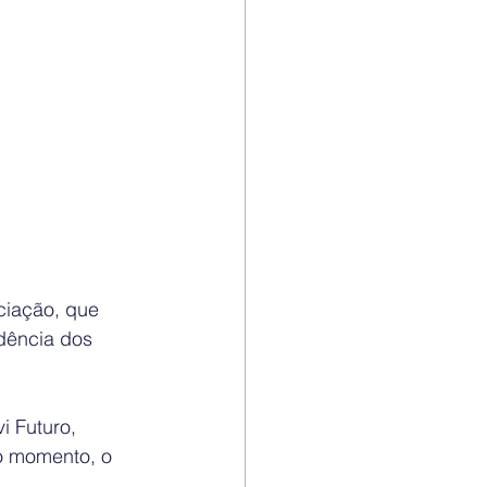
iação, que 
dência dos 
 Futuro, 
o momento, o 