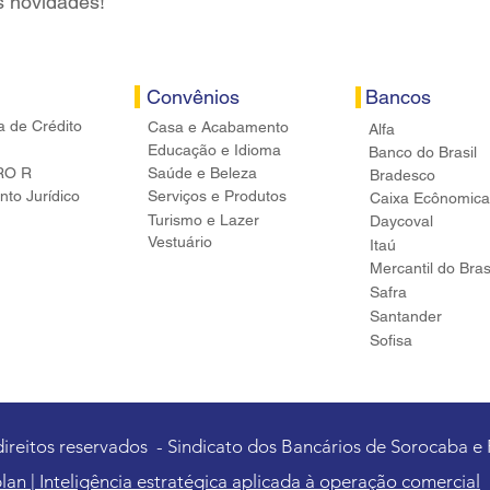
s novidades!
Convênios
Bancos
a de Crédito
Casa e Acabamento
Alfa
Educação e Idioma
Banco do Brasil
RO R
Saúde e Beleza
Bradesco
to Jurídico
Serviços e Produtos
Caixa Ecônomica
Turismo e Lazer
Daycoval
Vestuário
Itaú
Mercantil do Bras
Safra
Santander
Sofisa
direitos reservados - Sindicato dos Bancários de Sorocaba e
lan | Inteligência estratégica aplicada à operação comercial