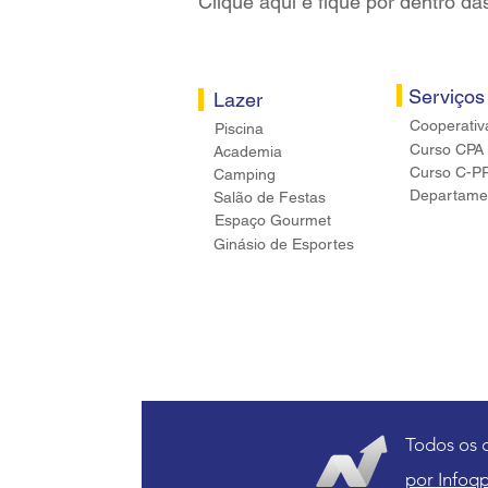
Clique aqui e fique por dentro da
Serviços
Lazer
Cooperativ
Piscina
Curso CPA
Academia
Curso C-P
Camping
Departamen
Salão de Festas
Espaço Gourmet
Ginásio de Esportes
Todos os 
por Infoqp