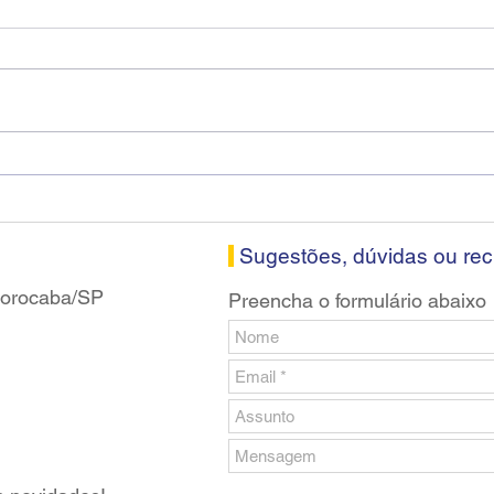
Diretores do SEEB Sorocaba
Fena
visitam agência Centro do
roda
Santander em Sorocaba
prop
banc
Sugestões, dúvidas ou re
 Sorocaba/SP
Preencha o formulário abaixo