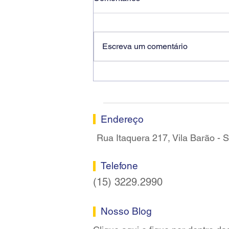
Escreva um comentário
Ricardo dos Santos Filho
assume a presidência do
Sindicato dos Bancários de
Sorocaba
Endereço
Rua Itaquera 217, Vila Barão -
Telefone
(15) 3229.2990
Nosso Blog