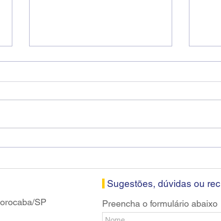
Diretores do SEEB Sorocaba
Fena
visitam agência Centro do
roda
Santander em Sorocaba
prop
banc
Sugestões, dúvidas ou re
 Sorocaba/SP
Preencha o formulário abaixo