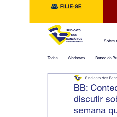
FILIE-SE
Sobre 
Todas
Sindnews
Banco do Bra
Sindicato dos Ban
Safra
HSBC
Financeir
BB: Contec
discutir s
semana q