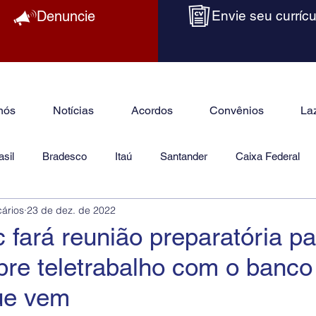
Denuncie
Envie seu currícu
nós
Notícias
Acordos
Convênios
La
sil
Bradesco
Itaú
Santander
Caixa Federal
cários
23 de dez. de 2022
as
Jurídico
 fará reunião preparatória pa
obre teletrabalho com o banco
ue vem