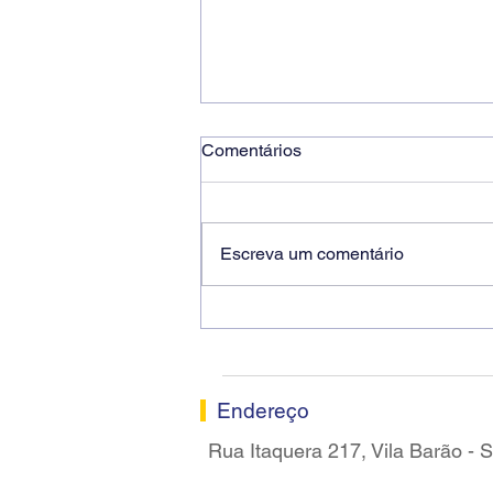
Comentários
Escreva um comentário
Ricardo dos Santos Filho
assume a presidência do
Sindicato dos Bancários de
Sorocaba
Endereço
Rua Itaquera 217, Vila Barão -