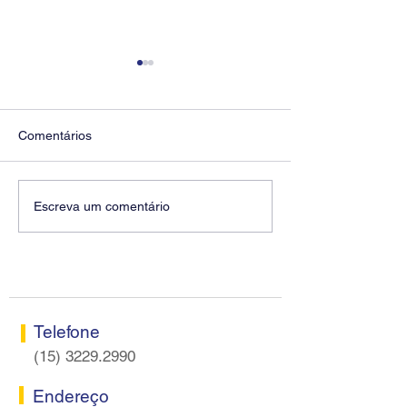
Comentários
Diretores do SEEB
Fenaban encerra
Escreva um comentário
Sorocaba visitam agência
rodada sem apre
Centro do Santander em
proposta econôm
Sorocaba
bancários
Telefone
(15) 3229.2990
Endereço