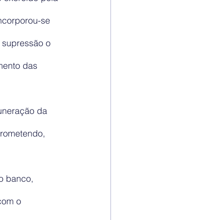
ncorporou-se 
a supressão o 
mento das 
muneração da 
prometendo, 
o banco, 
com o 