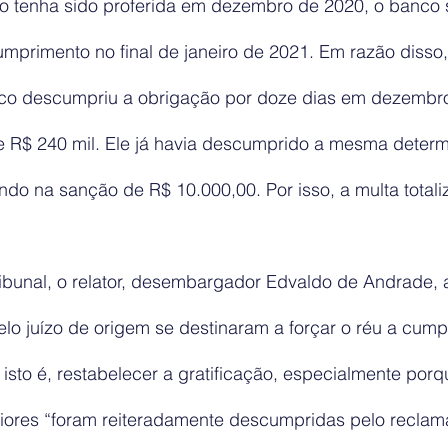
o tenha sido proferida em dezembro de 2020, o banco
primento no final de janeiro de 2021. Em razão disso, 
co descumpriu a obrigação por doze dias em dezembro
e R$ 240 mil. Ele já havia descumprido a mesma deter
indo na sanção de R$ 10.000,00. Por isso, a multa totali
ibunal, o relator, desembargador Edvaldo de Andrade, 
elo juízo de origem se destinaram a forçar o réu a cumpr
 isto é, restabelecer a gratificação, especialmente porq
iores “foram reiteradamente descumpridas pelo reclam