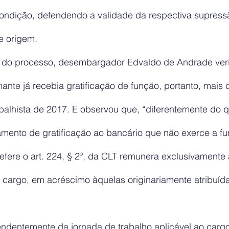
condição, defendendo a validade da respectiva supres
e origem.
or do processo, desembargador Edvaldo de Andrade veri
nte já recebia gratificação de função, portanto, mais 
balhista de 2017. E observou que, “diferentemente do q
mento de gratificação ao bancário que não exerce a fu
efere o art. 224, § 2º, da CLT remunera exclusivamente 
 cargo, em acréscimo àquelas originariamente atribuída
ndentemente da jornada de trabalho aplicável ao cargo