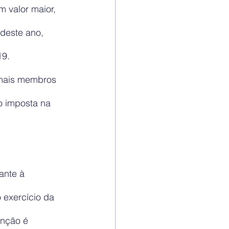
 valor maior, 
deste ano, 
19.
emais membros 
o imposta na 
ante à 
 exercício da 
unção é 