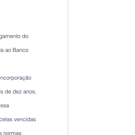
lgamento do 
da ao Banco 
 incorporação 
s de dez anos, 
essa 
celas vencidas 
s normas 