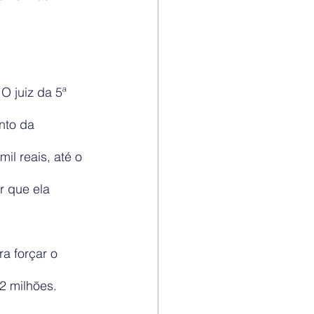
O juiz da 5ª 
nto da 
il reais, até o 
r que ela 
ra forçar o 
2 milhões. 