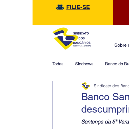
FILIE-SE
Sobre 
Todas
Sindnews
Banco do Bra
Sindicato dos Ban
Safra
HSBC
Financeir
Banco San
descumprir
Sentença da 5ª Vara