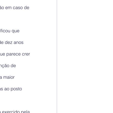
são em caso de 
ficou que 
de dez anos 
ue parece crer 
nção de 
a maior 
s ao posto 
 exercido pela 