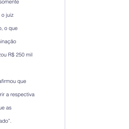
 somente 
o juiz 
, o que 
minação 
zou R$ 250 mil 
afirmou que 
ir a respectiva 
ue as 
ado”. 