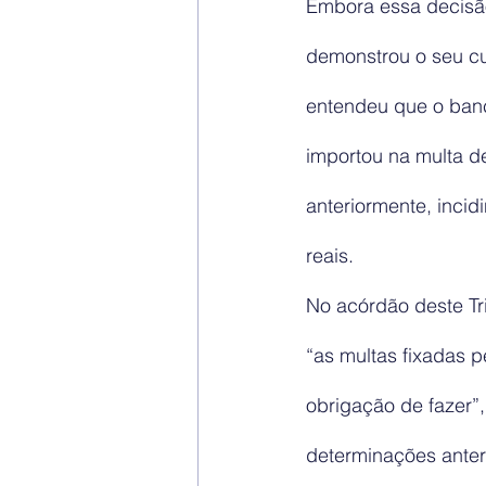
Embora essa decisã
demonstrou o seu cum
entendeu que o ban
importou na multa d
anteriormente, incid
reais.
No acórdão deste Tr
“as multas fixadas p
obrigação de fazer”,
determinações anter