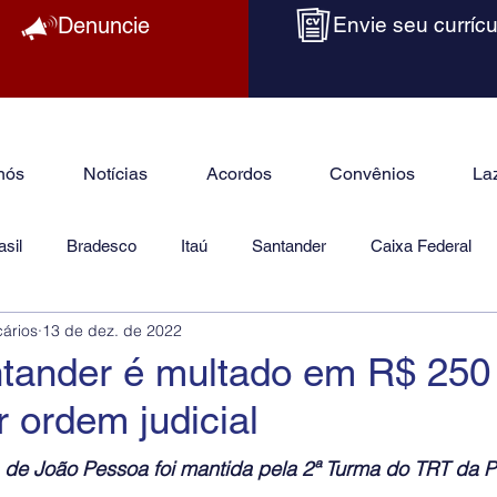
Denuncie
Envie seu currícu
nós
Notícias
Acordos
Convênios
La
sil
Bradesco
Itaú
Santander
Caixa Federal
cários
13 de dez. de 2022
as
Jurídico
tander é multado em R$ 250 
 ordem judicial
 de João Pessoa foi mantida pela 2ª Turma do TRT da P