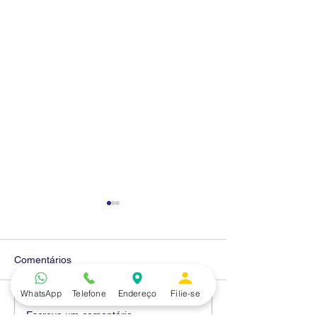
Comentários
WhatsApp
Telefone
Endereço
Filie-se
Diretores do SEEB
Fenaban encerra
Escreva um comentário