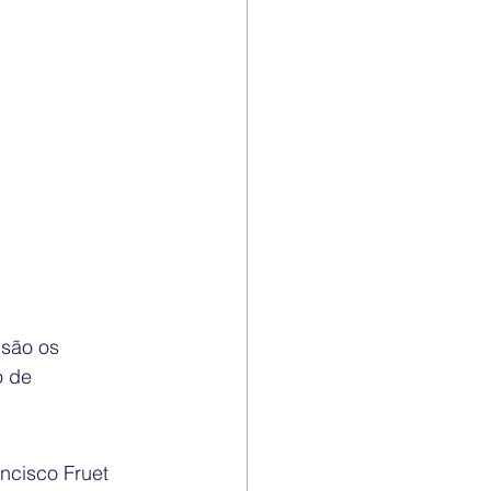
são os 
o de 
ncisco Fruet 