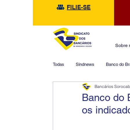
FILIE-SE
Sobre 
Todas
Sindnews
Banco do Bra
Bancários Soroca
Safra
HSBC
Financeir
Banco do B
os indicado