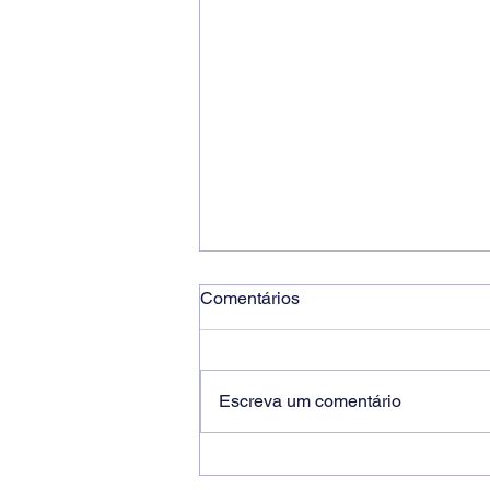
Comentários
Escreva um comentário
Ricardo dos Santos Filho
assume a presidência do