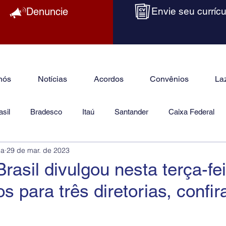
Denuncie
Envie seu currícu
nós
Notícias
Acordos
Convênios
La
sil
Bradesco
Itaú
Santander
Caixa Federal
ba
29 de mar. de 2023
as
Jurídico
rasil divulgou nesta terça-fei
s para três diretorias, confir