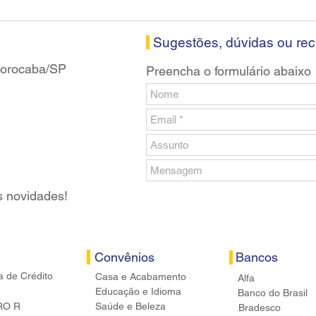
Santander em Sorocaba
prop
banc
Sugestões, dúvidas ou re
 Sorocaba/SP
Preencha o formulário abaixo
s novidades!
Convênios
Bancos
a de Crédito
Casa e Acabamento
Alfa
Educação e Idioma
Banco do Brasil
RO R
Saúde e Beleza
Bradesco