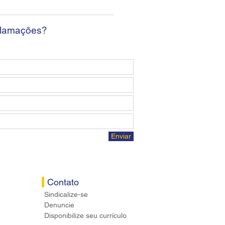
osta econômica aos
ários
clamações?
Enviar
Contato
Sindicalize-se
Denuncie
Disponibilize seu currículo