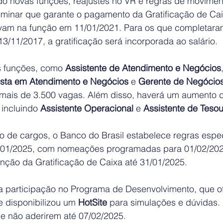
ndo novas funções, reajustes no VR e regras de movimen
iminar que garante o pagamento da Gratificação de Cai
vam na função em 11/01/2021. Para os que completara
13/11/2017, a gratificação será incorporada ao salário.
 funções, como 
Assistente de Atendimento e Negócios
ista em Atendimento e Negócios
 e 
Gerente de Negócios 
 mais de 3.500 vagas. Além disso, haverá um aumento 
 incluindo 
Assistente Operacional
 e 
Assistente de Tesou
 de cargos, o Banco do Brasil estabelece regras espec
1/01/2025, com nomeações programadas para 01/02/202
ção da Gratificação de Caixa até 31/01/2025.
a participação no Programa de Desenvolvimento, que o
 disponibilizou um 
HotSite
 para simulações e dúvidas.
e não aderirem até 07/02/2025.