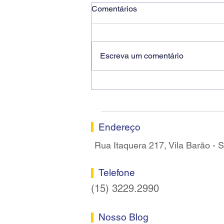
Comentários
Escreva um comentário
Ricardo dos Santos Filho
assume a presidência do
Sindicato dos Bancários de
Sorocaba
Endereço
Rua Itaquera 217, Vila Barão -
Telefone
(15) 3229.2990
Nosso Blog