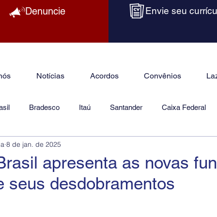
Denuncie
Envie seu currícu
nós
Notícias
Acordos
Convênios
La
sil
Bradesco
Itaú
Santander
Caixa Federal
ba
8 de jan. de 2025
as
Jurídico
rasil apresenta as novas fu
 seus desdobramentos