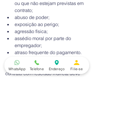
ou que não estejam previstas em 
contrato;
abuso de poder;
exposição ao perigo;
agressão física;
assédio moral por parte do 
empregador;
atraso frequente do pagamento.
“O profissional que deseja encerrar o 
WhatsApp
Telefone
Endereço
Filie-se
contrato com rescisão indireta deve 
fazê-lo por escrito, explicando a 
causa. Assim, o empregador ficará 
ciente sobre o término do vínculo 
empregatício e não interpretará a 
atitude como abandono do serviço”, 
ensina o advogado.
Fonte: G1
Sindnews