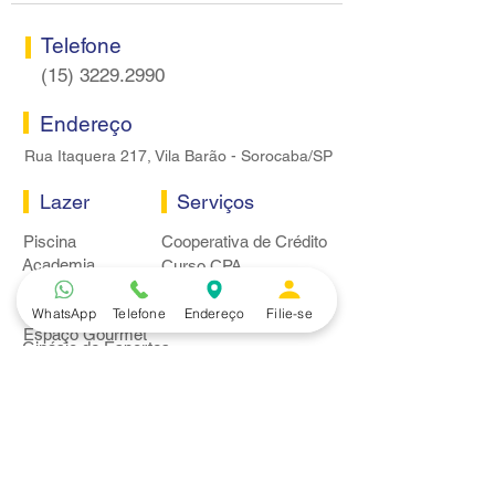
Telefone
(15) 3229.2990
Endereço
Rua Itaquera 217, Vila Barão - Sorocaba/SP
Lazer
Serviços
Piscina
Cooperativa de Crédito
Academia
Curso CPA
Camping
Curso C-PRO R
Salão de Festas
Departamento Jurídico
WhatsApp
Telefone
Endereço
Filie-se
Espaço Gourmet
Ginásio de Esportes
Convênios
Casa e Acabamento
Educação e Idioma