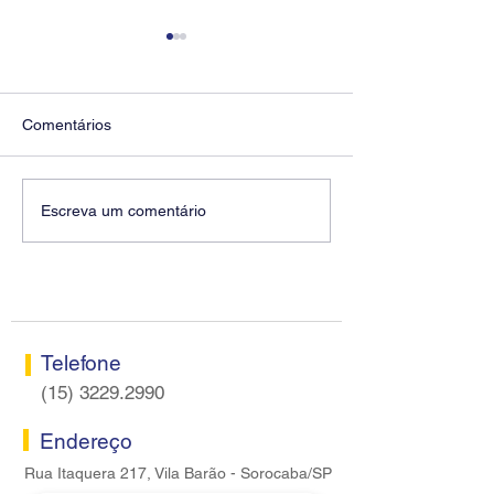
Comentários
Diretores do SEEB
Fenaban encerra
Escreva um comentário
Sorocaba visitam agência
rodada sem apre
Centro do Santander em
proposta econôm
Sorocaba
bancários
Telefone
(15) 3229.2990
Endereço
Rua Itaquera 217, Vila Barão - Sorocaba/SP