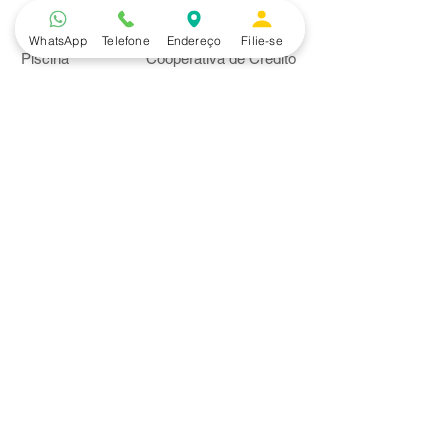
Lazer
Serviços
WhatsApp
Telefone
Endereço
Filie-se
Piscina
Cooperativa de Crédito
Academia
Curso CPA
Camping
Curso C-PRO R
Salão de Festas
Departamento Jurídico
Espaço Gourmet
Ginásio de Esportes
Convênios
Casa e Acabamento
Educação e Idioma
Saúde e Beleza
Serviços e Produtos
Turismo e Lazer
Vestuário
Bancos
Alfa
Banco do Brasil