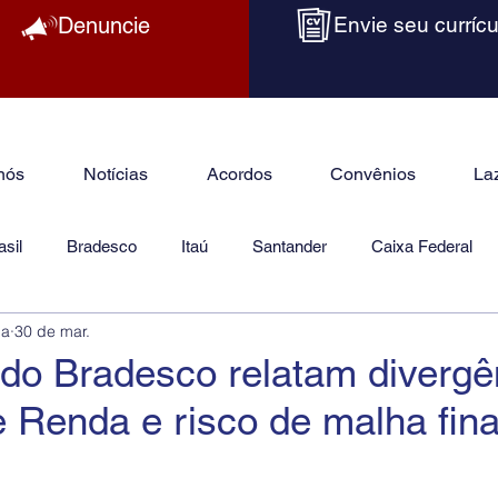
Denuncie
Envie seu currícu
nós
Notícias
Acordos
Convênios
La
sil
Bradesco
Itaú
Santander
Caixa Federal
ba
30 de mar.
as
Jurídico
do Bradesco relatam divergê
 Renda e risco de malha fin