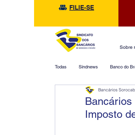
FILIE-SE
Sobre 
Todas
Sindnews
Banco do Bra
Bancários Soroca
Safra
HSBC
Financeir
Bancários 
Imposto de