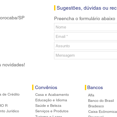
banc
Sugestões, dúvidas ou re
 Sorocaba/SP
Preencha o formulário abaixo
s novidades!
Convênios
Bancos
a de Crédito
Casa e Acabamento
Alfa
Educação e Idioma
Banco do Brasil
RO R
Saúde e Beleza
Bradesco
to Jurídico
Serviços e Produtos
Caixa Ecônomica
Turismo e Lazer
Daycoval