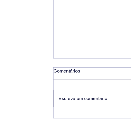
Comentários
Escreva um comentário
Ricardo dos Santos Filho
assume a presidência do
Sindicato dos Bancários de