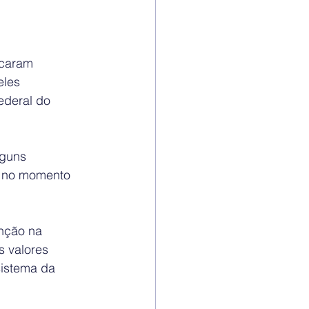
icaram 
eles 
ederal do 
guns 
a no momento 
nção na 
s valores 
istema da 