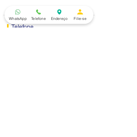
gestores e reforça a
Campanha Salarial 2026
WhatsApp
Telefone
Endereço
Filie-se
Telefone
(15) 3229.2990
Endereço
Rua Itaquera 217, Vila Barão - Sorocaba/SP
Lazer
Serviços
Piscina
Cooperativa de Crédito
Academia
Curso CPA
Camping
Curso C-PRO R
Salão de Festas
Departamento Jurídico
Espaço Gourmet
Ginásio de Esportes
Convênios