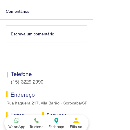
Comentários
Diretores do SEEB
Fenaban encerra
Escreva um comentário
Sorocaba visitam agência
rodada sem apre
Centro do Santander em
proposta econôm
Sorocaba
bancários
Telefone
(15) 3229.2990
Endereço
Rua Itaquera 217, Vila Barão - Sorocaba/SP
Lazer
Serviços
Piscina
Cooperativa de Crédito
WhatsApp
Telefone
Endereço
Filie-se