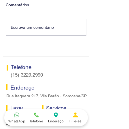
Comentários
Diretores do SEEB
Fenaban encerra
Escreva um comentário
Sorocaba visitam agência
rodada sem apre
Centro do Santander em
proposta econôm
Sorocaba
bancários
Telefone
(15) 3229.2990
Endereço
Rua Itaquera 217, Vila Barão - Sorocaba/SP
Lazer
Serviços
Piscina
Cooperativa de Crédito
WhatsApp
Telefone
Endereço
Filie-se
Academia
Curso CPA