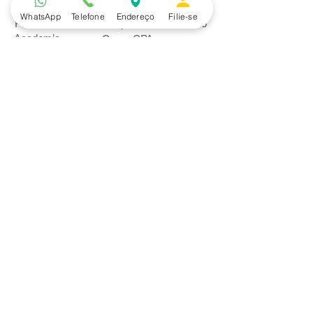
WhatsApp
Telefone
Endereço
Filie-se
Piscina
Cooperativa de Crédito
Academia
Curso CPA
Camping
Curso C-PRO R
Salão de Festas
Departamento Jurídico
Espaço Gourmet
Ginásio de Esportes
Convênios
Casa e Acabamento
Educação e Idioma
Saúde e Beleza
Serviços e Produtos
Turismo e Lazer
Vestuário
Bancos
Alfa
Banco do Brasil
Bradesco