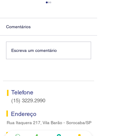
Comentários
Diretores do SEEB
Fenaban encerra
Escreva um comentário
Sorocaba visitam agência
rodada sem apre
Centro do Santander em
proposta econôm
Sorocaba
bancários
Telefone
(15) 3229.2990
Endereço
Rua Itaquera 217, Vila Barão - Sorocaba/SP
Lazer
Serviços