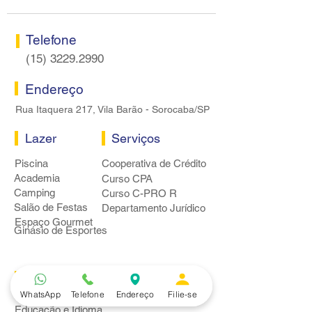
Telefone
(15) 3229.2990
Endereço
Rua Itaquera 217, Vila Barão - Sorocaba/SP
Lazer
Serviços
Piscina
Cooperativa de Crédito
Academia
Curso CPA
Camping
Curso C-PRO R
Salão de Festas
Departamento Jurídico
Espaço Gourmet
Ginásio de Esportes
Convênios
WhatsApp
Telefone
Endereço
Filie-se
Casa e Acabamento
Educação e Idioma