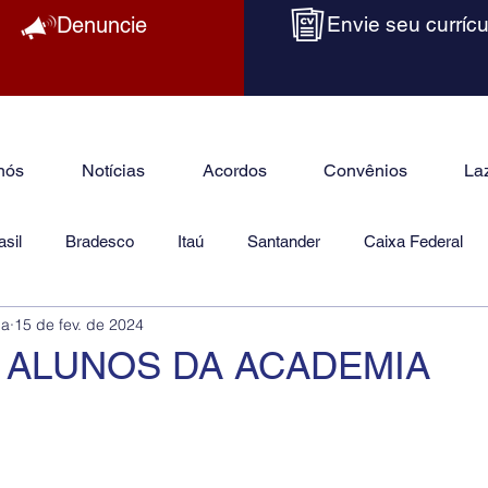
Denuncie
Envie seu currícu
nós
Notícias
Acordos
Convênios
La
sil
Bradesco
Itaú
Santander
Caixa Federal
ba
15 de fev. de 2024
as
Jurídico
 ALUNOS DA ACADEMIA