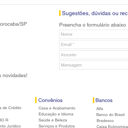
Santander em Sorocaba
prop
banc
Sugestões, dúvidas ou re
 Sorocaba/SP
Preencha o formulário abaixo
s novidades!
Convênios
Bancos
a de Crédito
Casa e Acabamento
Alfa
Educação e Idioma
Banco do Brasil
RO R
Saúde e Beleza
Bradesco
to Jurídico
Serviços e Produtos
Caixa Ecônomica