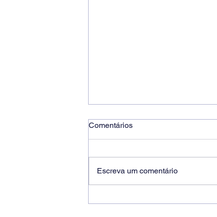
Comentários
Escreva um comentário
Ricardo dos Santos Filho
assume a presidência do