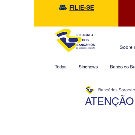
FILIE-SE
Sobre 
Todas
Sindnews
Banco do Bra
Bancários Soroca
Safra
HSBC
Financeir
ATENÇÃO