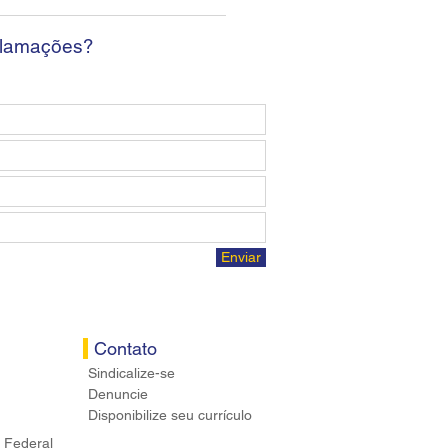
osta econômica aos
ários
clamações?
Enviar
Contato
Sindicalize-se
Denuncie
Disponibilize seu currículo
 Federal