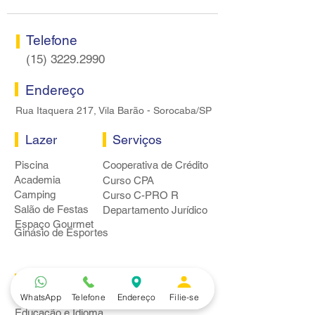
Telefone
(15) 3229.2990
Endereço
Rua Itaquera 217, Vila Barão - Sorocaba/SP
Lazer
Serviços
Piscina
Cooperativa de Crédito
Academia
Curso CPA
Camping
Curso C-PRO R
Salão de Festas
Departamento Jurídico
Espaço Gourmet
Ginásio de Esportes
Convênios
WhatsApp
Telefone
Endereço
Filie-se
Casa e Acabamento
Educação e Idioma