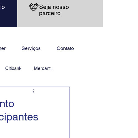
lo
Seja nosso
parceiro
zer
Serviços
Contato
Citibank
Mercantil
nto
cipantes