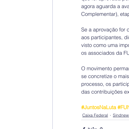
agora aguarda a ava
Complementar), etap
Se a aprovação for 
aos participantes, d
visto como uma impor
os associados da FU
O movimento perman
se concretize o mais
processo, os partici
das contribuições e
#JuntosNaLuta
#FU
Caixa Federal
Sindnew