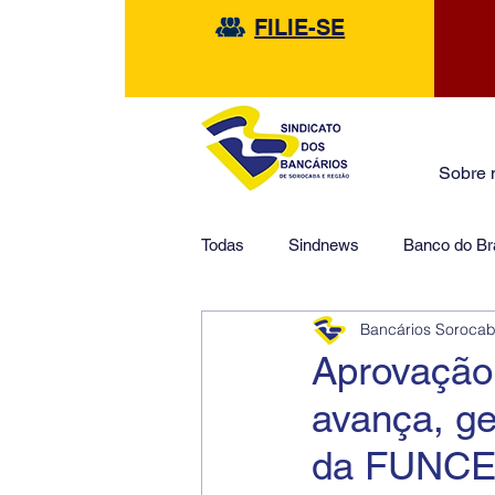
FILIE-SE
Sobre 
Todas
Sindnews
Banco do Bra
Bancários Soroca
Safra
HSBC
Financeir
Aprovação
avança, ge
da FUNC