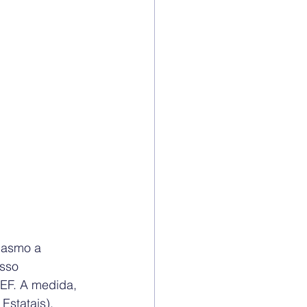
iasmo a 
sso 
CEF. A medida, 
statais), 