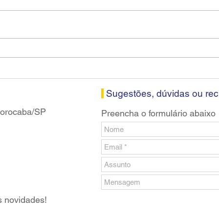
Diretores do SEEB Sorocaba
Fena
visitam agência Centro do
roda
Santander em Sorocaba
prop
banc
Sugestões, dúvidas ou re
 Sorocaba/SP
Preencha o formulário abaixo
s novidades!