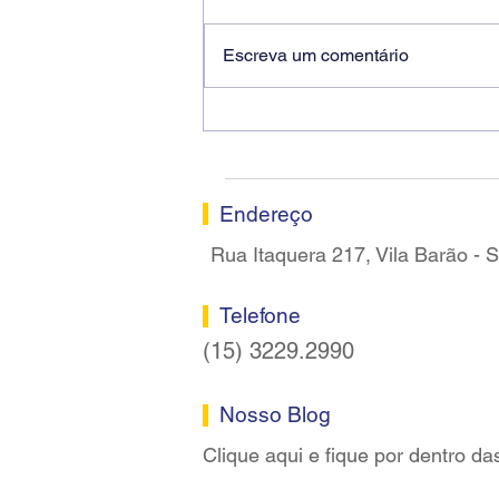
Escreva um comentário
Ricardo dos Santos Filho
assume a presidência do
Sindicato dos Bancários de
Sorocaba
Endereço
Rua Itaquera 217, Vila Barão -
Telefone
(15) 3229.2990
Nosso Blog
Clique aqui e fique por dentro da