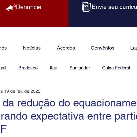
Denuncie
Envie seu currícu
nós
Notícias
Acordos
Convênios
La
sil
Bradesco
Itaú
Santander
Caixa Federal
ba
19 de fev. de 2025
as
Jurídico
 da redução do equacioname
rando expectativa entre parti
EF