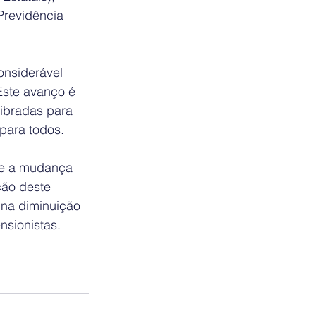
Previdência 
onsiderável 
Este avanço é 
libradas para 
para todos.
ue a mudança 
ção deste 
 na diminuição 
nsionistas.