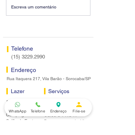
Diretores do SEEB
Fenaban encerra
Escreva um comentário
Sorocaba visitam agência
rodada sem apre
Centro do Santander em
proposta econôm
Sorocaba
bancários
Telefone
(15) 3229.2990
Endereço
Rua Itaquera 217, Vila Barão - Sorocaba/SP
Lazer
Serviços
Piscina
Cooperativa de Crédito
Academia
Curso CPA
WhatsApp
Telefone
Endereço
Filie-se
Camping
Curso C-PRO R
Salão de Festas
Departamento Jurídico
Espaço Gourmet
Ginásio de Esportes