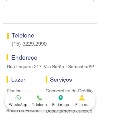
Centro do Santander em
proposta econôm
Sorocaba
bancários
Telefone
(15) 3229.2990
Endereço
Rua Itaquera 217, Vila Barão - Sorocaba/SP
Lazer
Serviços
Piscina
Cooperativa de Crédito
Academia
Curso CPA
Camping
Curso C-PRO R
WhatsApp
Telefone
Endereço
Filie-se
Salão de Festas
Departamento Jurídico
Espaço Gourmet
Ginásio de Esportes