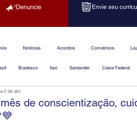
Denuncie
Envie seu currícu
nós
Notícias
Acordos
Convênios
La
sil
Bradesco
Itaú
Santander
Caixa Federal
ba
2 de abr.
as
Jurídico
 mês de conscientização, cui
💙