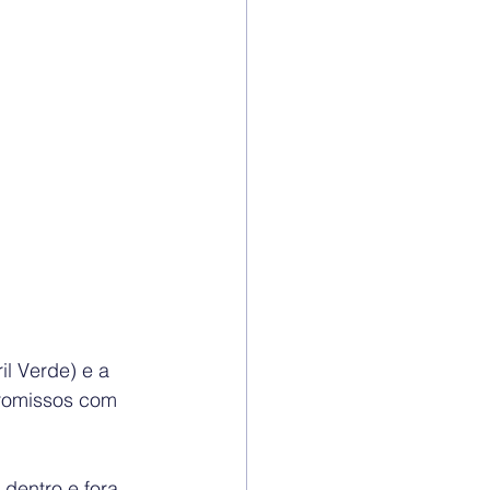
l Verde) e a 
promissos com 
dentro e fora 