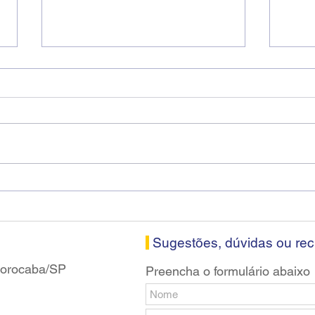
Diretores do SEEB Sorocaba
Fena
visitam agência Centro do
roda
Santander em Sorocaba
prop
banc
Sugestões, dúvidas ou re
 Sorocaba/SP
Preencha o formulário abaixo