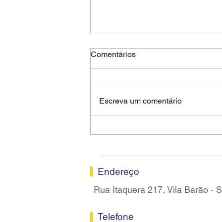
Comentários
Escreva um comentário
Ricardo dos Santos Filho
assume a presidência do
Sindicato dos Bancários de
Sorocaba
Endereço
Rua Itaquera 217, Vila Barão -
Telefone