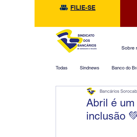
FILIE-SE
Sobre 
Todas
Sindnews
Banco do Bra
Bancários Soroca
Safra
HSBC
Financeir
Abril é um
inclusão 