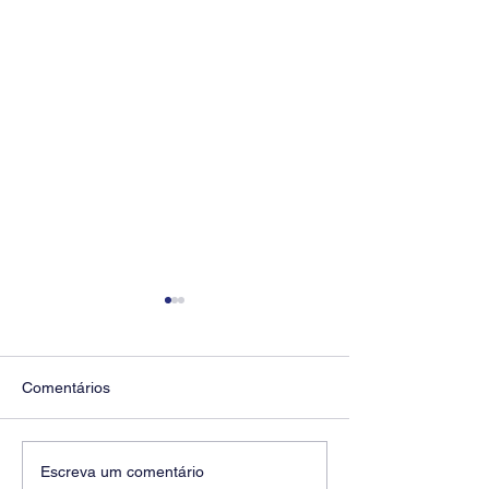
Comentários
Diretores do SEEB
Fenaban encerra
Escreva um comentário