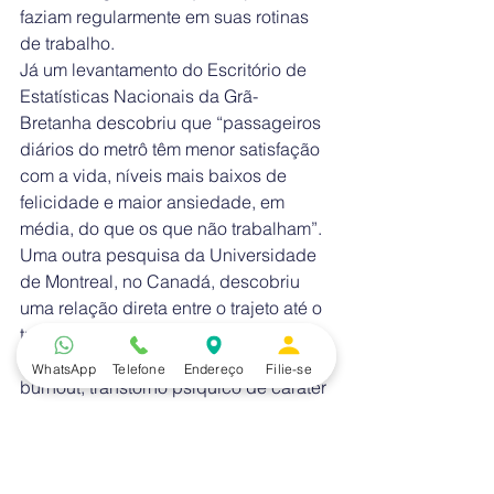
faziam regularmente em suas rotinas 
de trabalho.
Já um levantamento do Escritório de 
Estatísticas Nacionais da Grã-
Bretanha descobriu que “passageiros 
diários do metrô têm menor satisfação 
com a vida, níveis mais baixos de 
felicidade e maior ansiedade, em 
média, do que os que não trabalham”.
Uma outra pesquisa da Universidade 
de Montreal, no Canadá, descobriu 
uma relação direta entre o trajeto até o 
trabalho e o desenvolvimento de 
problemas como a síndrome de 
WhatsApp
Telefone
Endereço
Filie-se
burnout, transtorno psíquico de caráter 
depressivo, precedido de 
esgotamento físico e mental intenso.
O aumento da felicidade de trabalhar 
em casa pode, por sua vez, tornar os 