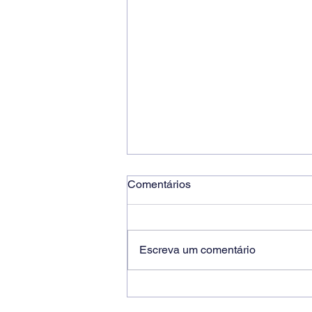
Comentários
Escreva um comentário
Ricardo dos Santos Filho
assume a presidência do