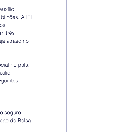
uxílio 
ilhões. A IFI 
os.
m três 
ja atraso no 
cial no país.
ílio 
guintes 
do seguro-
ção do Bolsa 