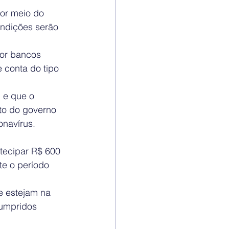
por meio do 
ondições serão 
por bancos 
 conta do tipo 
 e que o 
to do governo 
navírus.
ntecipar R$ 600 
te o período 
e estejam na 
cumpridos 