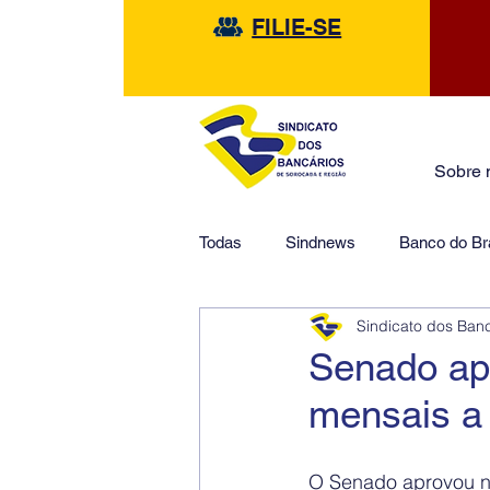
FILIE-SE
Sobre 
Todas
Sindnews
Banco do Bra
Sindicato dos Ban
Safra
HSBC
Financeir
Senado ap
mensais a 
O Senado aprovou nes