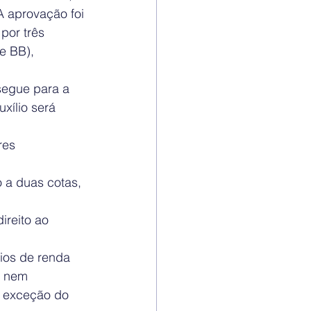
A aprovação foi 
por três 
e BB), 
egue para a 
xílio será 
res 
o a duas cotas, 
ireito ao 
rios de renda 
o nem 
m exceção do 