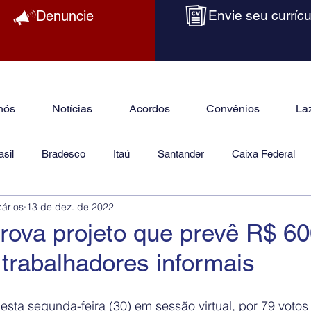
Denuncie
Envie seu currícu
nós
Notícias
Acordos
Convênios
La
sil
Bradesco
Itaú
Santander
Caixa Federal
cários
13 de dez. de 2022
as
Jurídico
rova projeto que prevê R$ 6
trabalhadores informais
ta segunda-feira (30) em sessão virtual, por 79 votos 