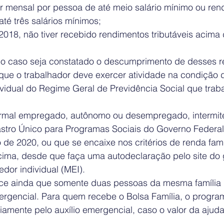
ar mensal por pessoa de até meio salário mínimo ou rend
até três salários mínimos;  
2018, não tiver recebido rendimentos tributáveis acima
ado caso seja constatado o descumprimento de desses re
que o trabalhador deve exercer atividade na condição d
dividual do Regime Geral de Previdência Social que trab
ormal empregado, autônomo ou desempregado, intermiten
astro Único para Programas Sociais do Governo Federal
 de 2020, ou que se encaixe nos critérios de renda fami
ma, desde que faça uma autodeclaração pelo site do 
or individual (MEI). 
ece ainda que somente duas pessoas da mesma família
mergencial. Para quem recebe o Bolsa Família, o progra
iamente pelo auxílio emergencial, caso o valor da ajuda