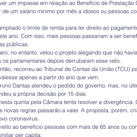
olver um impasse em relação ao Benefício de Prestação
r de um salário mínimo por mês a idosos ou pessoas co
pliado o limite de renda para ter direito ao pagamento
este ano. Com isso, mais pessoas passariam a ser benef
s públicas.
ro, no entanto, vetou o projeto alegando que não havia
as os parlamentares depois derrubaram esse veto.
então, recorreu ao Tribunal de Contas da União (TCU) p
 valesse apenas a partir do ano que vem.
runo Dantas atendeu o pedido do governo, mas, no últi
ndeu a própria decisão por 15 dias.
esta quinta pela Câmara tenta resolver a divergência. O
s novas regras passarão a valer. A proposta, porém, cr
ovo coronavírus.
direito ao benefício pessoas com mais de 65 anos ou com
iliar per capita: 