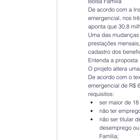
Bolsa Família
De acordo com a Inst
emergencial, nos tr
aponta que 30,8 mil
Uma das mudanças pr
prestações mensais,
cadastro dos benefic
Entenda a proposta
O projeto altera uma
De acordo com o text
emergencial de R$ 6
requisitos: 
ser maior de 18
não ter emprego
não ser titular 
desemprego ou d
Família;  