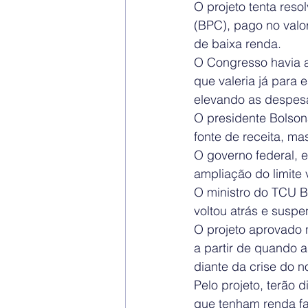
O projeto tenta res
(BPC), pago no valo
de baixa renda.
O Congresso havia am
que valeria já para 
elevando as despesa
O presidente Bolsona
fonte de receita, m
O governo federal, 
ampliação do limite
O ministro do TCU B
voltou atrás e suspe
O projeto aprovado n
a partir de quando a
diante da crise do n
Pelo projeto, terão 
que tenham renda fam