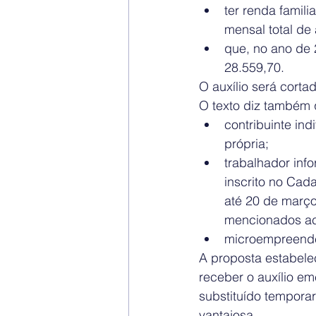
ter renda famili
mensal total de 
que, no ano de 
28.559,70. 
O auxílio será cort
O texto diz também 
contribuinte in
própria;  
trabalhador inf
inscrito no Cad
até 20 de março
mencionados aci
microempreended
A proposta estabel
receber o auxílio e
substituído temporar
vantajosa.