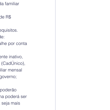
a familiar 
 de R$ 
quisitos.
e: 
alhe por conta 
te inativo, 
 (CadÚnico), 
liar mensal 
governo;  
 poderão 
ma poderá ser 
 seja mais 