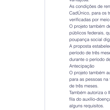
As condições de rend
CadÚnico, para os tr
verificadas por meio
O projeto também de
públicos federais, q
poupança social digi
A proposta estabele
período de três mes
durante o período d
Antecipação
O projeto também aut
para as pessoas na 
de três meses.
Também autoriza o I
fila do auxílio-doe
alguns requisitos.