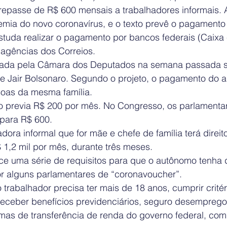
 repasse de R$ 600 mensais a trabalhadores informais. 
mia do novo coronavírus, e o texto prevê o pagamento 
tuda realizar o pagamento por bancos federais (Caixa 
 agências dos Correios.
ovada pela Câmara dos Deputados na semana passada s
e Jair Bolsonaro. Segundo o projeto, o pagamento do au
soas da mesma família.
o previa R$ 200 por mês. No Congresso, os parlamenta
para R$ 600.
adora informal que for mãe e chefe de família terá direit
 1,2 mil por mês, durante três meses.
ce uma série de requisitos para que o autônomo tenha d
por alguns parlamentares de “coronavoucher”.
 trabalhador precisa ter mais de 18 anos, cumprir crité
 receber benefícios previdenciários, seguro desempreg
amas de transferência de renda do governo federal, co