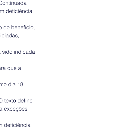
 Continuada 
m deficiência 
 do benefício, 
iciadas, 
 sido indicada 
ara que a 
mo dia 18, 
 texto define 
ia exceções 
 deficiência 