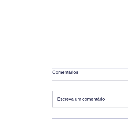
Comentários
Escreva um comentário
Ricardo dos Santos Filho
assume a presidência do