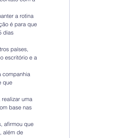
nter a rotina 
ação é para que 
 dias 
ros países, 
 escritório e a 
a companhia 
e que 
 realizar uma 
com base nas 
, afirmou que 
, além de 