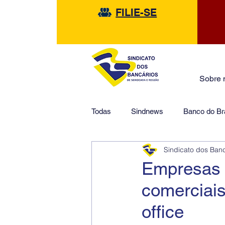
FILIE-SE
Sobre 
Todas
Sindnews
Banco do Bra
Sindicato dos Ban
Safra
HSBC
Financeir
Empresas 
comerciai
office