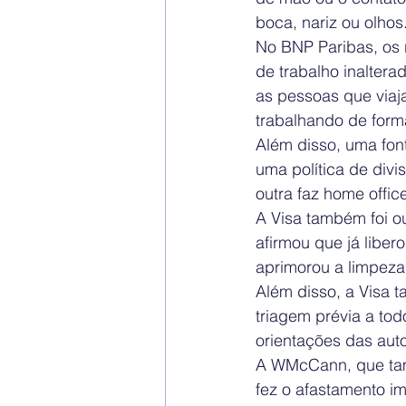
boca, nariz ou olhos
No BNP Paribas, os r
de trabalho inaltera
as pessoas que viaj
trabalhando de form
Além disso, uma fon
uma política de divi
outra faz home offic
A Visa também foi o
afirmou que já liber
aprimorou a limpeza 
Além disso, a Visa 
triagem prévia a to
orientações das auto
A WMcCann, que tamb
fez o afastamento i