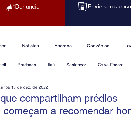
Denuncie
Envie seu currícu
nós
Notícias
Acordos
Convênios
La
sil
Bradesco
Itaú
Santander
Caixa Federal
cários
13 de dez. de 2022
as
Jurídico
que compartilham prédios
s começam a recomendar ho