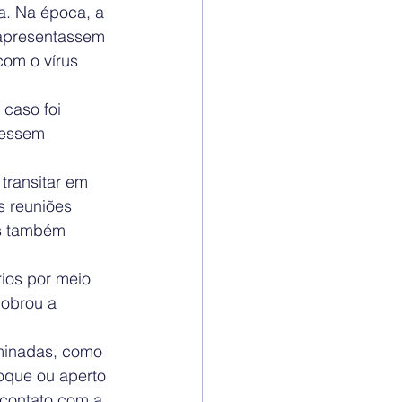
a. Na época, a 
apresentassem 
om o vírus 
caso foi 
dessem 
transitar em 
s reuniões 
os também 
ios por meio 
dobrou a 
aminadas, como 
toque ou aperto 
contato com a 