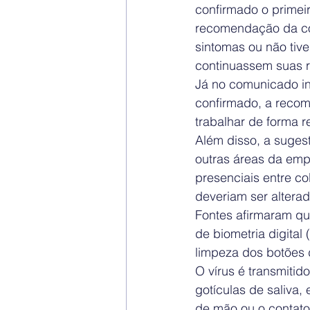
confirmado o primei
recomendação da co
sintomas ou não tiv
continuassem suas r
Já no comunicado int
confirmado, a reco
trabalhar de forma 
Além disso, a suges
outras áreas da emp
presenciais entre c
deveriam ser altera
Fontes afirmaram qu
de biometria digital
limpeza dos botões 
O vírus é transmiti
gotículas de saliva,
de mão ou o contato