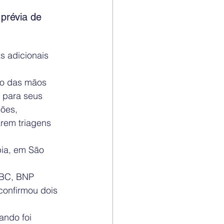
prévia de 
s adicionais 
ão das mãos 
 para seus 
ões, 
rem triagens 
pia, em São 
SBC, BNP 
confirmou dois 
ndo foi 