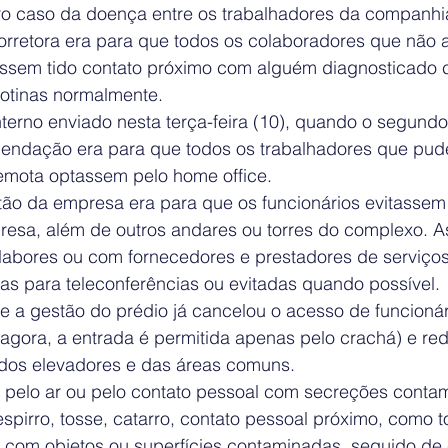
ro caso da doença entre os trabalhadores da companhi
rretora era para que todos os colaboradores que não 
essem tido contato próximo com alguém diagnosticado c
otinas normalmente.
erno enviado nesta terça-feira (10), quando o segundo 
mendação era para que todos os trabalhadores que pu
remota optassem pelo home office.
tão da empresa era para que os funcionários evitassem 
resa, além de outros andares ou torres do complexo. A
olabores ou com fornecedores e prestadores de serviç
das para teleconferências ou evitadas quando possível.
e a gestão do prédio já cancelou o acesso de funcionár
 (agora, a entrada é permitida apenas pelo crachá) e re
dos elevadores e das áreas comuns.
do pelo ar ou pelo contato pessoal com secreções cont
 espirro, tosse, catarro, contato pessoal próximo, como 
 com objetos ou superfícies contaminadas, seguido de 