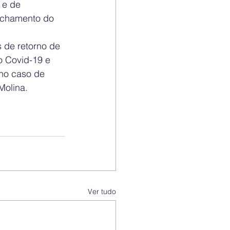
 e de 
echamento do 
de retorno de 
o Covid-19 e 
no caso de 
Molina.
Ver tudo