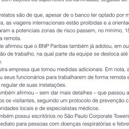
.
elatos são de que, apesar de o banco ter optado por ma
da, as viagens internacionais estão proibidas e a orient
aram a potenciais zonas de risco passem, no mínimo, 15
a remota.
te afirmou que o BNP Paribas também já adotou, em out
são de trabalho, na qual parte da equipe se desloca até o
e.
utra empresa que tomou medidas adicionais. Em nota, 
ou seus funcionários para trabalharem de forma remota 
regular de suas instalações.
também afirmou – sem dar mais detalhes – que passou a
dos os visitantes, seguindo um protocolo de prevenção 
ridades locais e de especialistas médicos.
ém possui escritórios no São Paulo Corporate Towers
mediato para pessoas com doenças respiratórias e febre