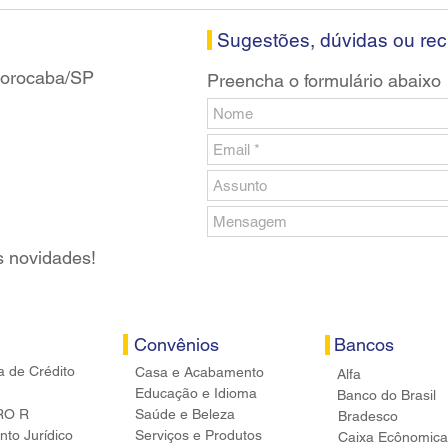
Santander em Sorocaba
prop
banc
Sugestões, dúvidas ou re
 Sorocaba/SP
Preencha o formulário abaixo
s novidades!
Convênios
Bancos
a de Crédito
Casa e Acabamento
Alfa
Educação e Idioma
Banco do Brasil
RO R
Saúde e Beleza
Bradesco
to Jurídico
Serviços e Produtos
Caixa Ecônomica