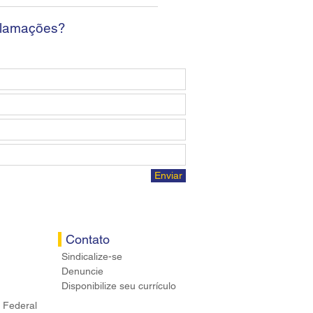
osta econômica aos
ários
clamações?
Enviar
Contato
Sindicalize-se
Denuncie
Disponibilize seu currículo
 Federal