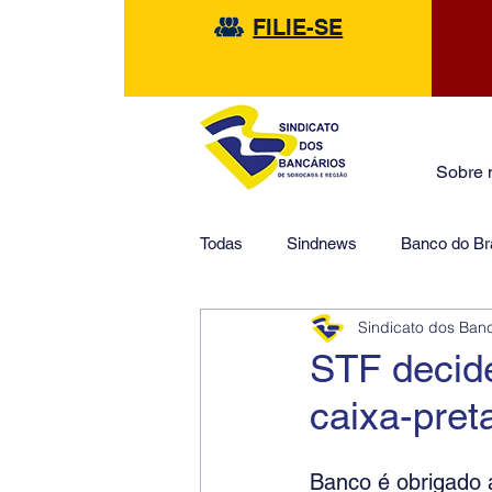
FILIE-SE
Sobre 
Todas
Sindnews
Banco do Bra
Sindicato dos Ban
Safra
HSBC
Financeir
STF decid
caixa-pret
Banco é obrigado 