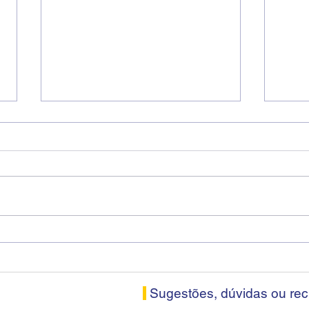
Diretores do SEEB Sorocaba
Fena
visitam agência Centro do
roda
Santander em Sorocaba
prop
banc
Sugestões, dúvidas ou re