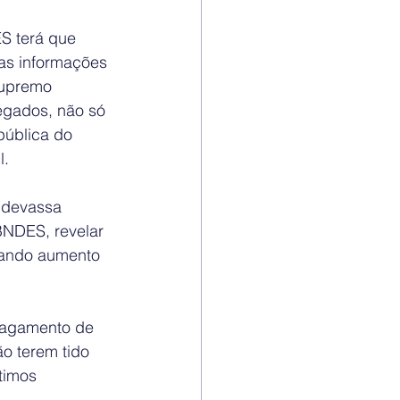
S terá que 
cas informações 
Supremo 
egados, não só 
pública do 
. 
 devassa 
BNDES, revelar 
erando aumento 
pagamento de 
o terem tido 
timos 