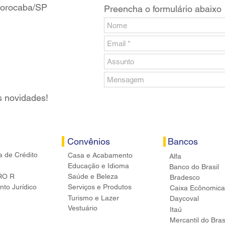
 Sorocaba/SP
Preencha o formulário abaixo
s novidades!
Convênios
Bancos
a de Crédito
Casa e Acabamento
Alfa
Educação e Idioma
Banco do Brasil
RO R
Saúde e Beleza
Bradesco
to Jurídico
Serviços e Produtos
Caixa Ecônomica
Turismo e Lazer
Daycoval
Vestuário
Itaú
Mercantil do Bras