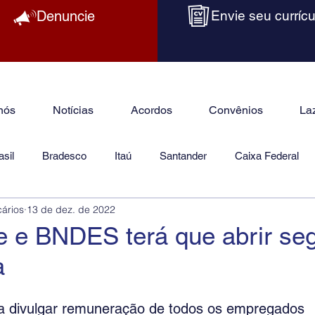
Denuncie
Envie seu currícu
nós
Notícias
Acordos
Convênios
La
sil
Bradesco
Itaú
Santander
Caixa Federal
cários
13 de dez. de 2022
as
Jurídico
e e BNDES terá que abrir se
a
a divulgar remuneração de todos os empregados