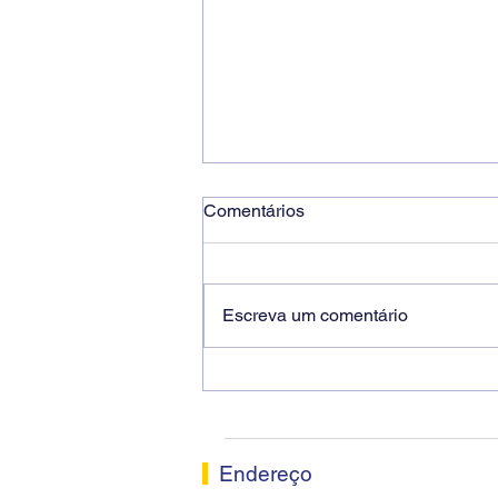
Comentários
Escreva um comentário
Ricardo dos Santos Filho
assume a presidência do
Sindicato dos Bancários de
Sorocaba
Endereço