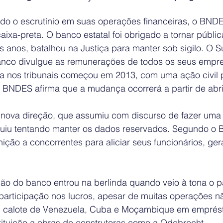
do o escrutínio em suas operações financeiras, o BNDE
ixa-preta. O banco estatal foi obrigado a tornar públi
s anos, batalhou na Justiça para manter sob sigilo. O 
anco divulgue as remunerações de todos os seus empr
iga nos tribunais começou em 2013, com uma ação civil 
O BNDES afirma que a mudança ocorrerá a partir de abril
nova direção, que assumiu com discurso de fazer uma
guiu tentando manter os dados reservados. Segundo o 
nição a concorrentes para aliciar seus funcionários, g
o do banco entrou na berlinda quando veio à tona o 
participação nos lucros, apesar de muitas operações nã
ou calote de Venezuela, Cuba e Moçambique em emprés
tituição a obras de construtoras como a Odebrecht. 