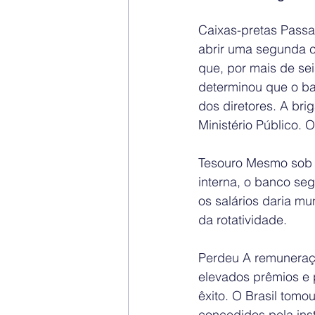
Caixas-pretas Passa
abrir uma segunda ca
que, por mais de sei
determinou que o b
dos diretores. A br
Ministério Público. 
Tesouro Mesmo sob 
interna, o banco se
os salários daria mu
da rotatividade.
Perdeu A remuneraçã
elevados prêmios e 
êxito. O Brasil tom
concedidos pela ins