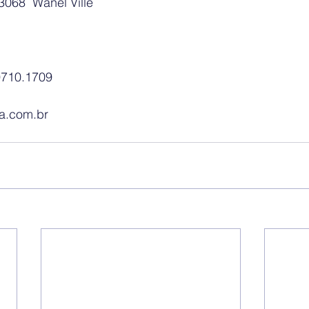
3068  Wanel Ville 
9710.1709
la.com.br 