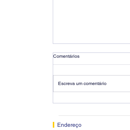
Comentários
Escreva um comentário
Ricardo dos Santos Filho
assume a presidência do
Sindicato dos Bancários de
Sorocaba
Endereço