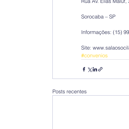
Rua Av. Elias Maluf, 
Sorocaba – SP
Informações: (15) 9
Site: www.salaosoci
#convenios
Posts recentes