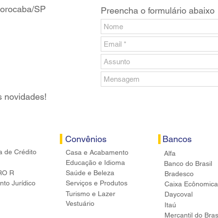
 Sorocaba/SP
Preencha o formulário abaixo
s novidades!
Convênios
Bancos
a de Crédito
Casa e Acabamento
Alfa
Educação e Idioma
Banco do Brasil
RO R
Saúde e Beleza
Bradesco
to Jurídico
Serviços e Produtos
Caixa Ecônomica
Turismo e Lazer
Daycoval
Vestuário
Itaú
Mercantil do Bras