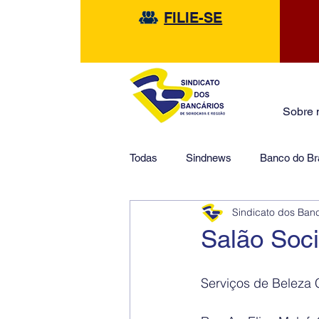
FILIE-SE
Sobre 
Todas
Sindnews
Banco do Bra
Sindicato dos Ban
Safra
HSBC
Financeir
Salão Soc
Serviços de Beleza 