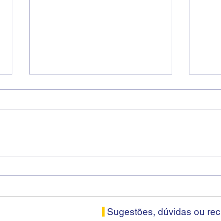
Diretores do SEEB Sorocaba
Fena
visitam agência Centro do
roda
Santander em Sorocaba
prop
banc
Sugestões, dúvidas ou re