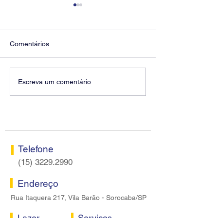
Comentários
Diretores do SEEB
Fenaban encerra
Escreva um comentário
Sorocaba visitam agência
rodada sem apre
Centro do Santander em
proposta econôm
Sorocaba
bancários
Telefone
(15) 3229.2990
Endereço
Rua Itaquera 217, Vila Barão - Sorocaba/SP
Lazer
Serviços