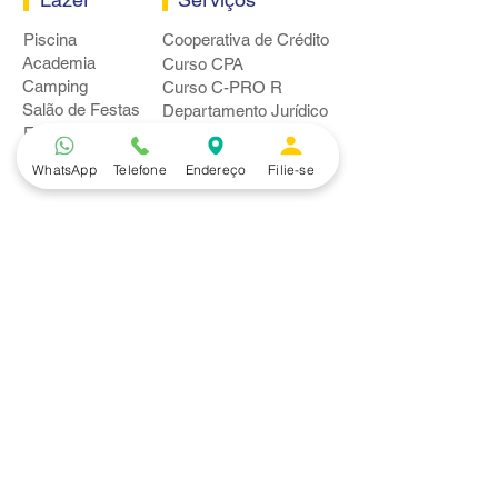
Piscina
Cooperativa de Crédito
Academia
Curso CPA
Camping
Curso C-PRO R
Salão de Festas
Departamento Jurídico
Espaço Gourmet
Ginásio de Esportes
WhatsApp
Telefone
Endereço
Filie-se
Convênios
Casa e Acabamento
Educação e Idioma
Saúde e Beleza
Serviços e Produtos
Turismo e Lazer
Vestuário
Bancos
Alfa
Banco do Brasil
Bradesco