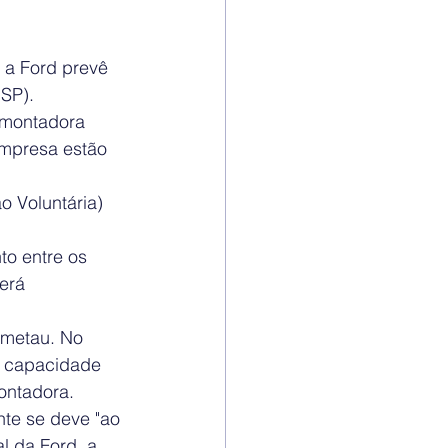
a Ford prevê 
SP). 
 montadora 
empresa estão 
 Voluntária) 
o entre os 
erá 
dmetau. No 
A capacidade 
ontadora.
te se deve "ao 
 da Ford, a 