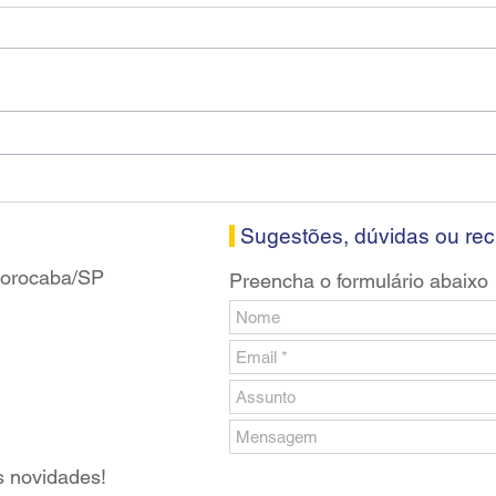
Diretores do SEEB Sorocaba
Fena
visitam agência Centro do
roda
Santander em Sorocaba
prop
banc
Sugestões, dúvidas ou re
 Sorocaba/SP
Preencha o formulário abaixo
s novidades!