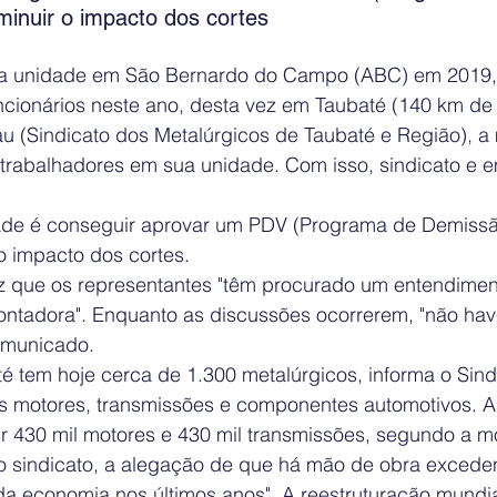
iminuir o impacto dos cortes
ua unidade em São Bernardo do Campo (ABC) em 2019, 
ncionários neste ano, desta vez em Taubaté (140 km de 
 (Sindicato dos Metalúrgicos de Taubaté e Região), a
trabalhadores em sua unidade. Com isso, sindicato e 
ade é conseguir aprovar um PDV (Programa de Demissão
 o impacto dos cortes.
iz que os representantes "têm procurado um entendiment
ontadora". Enquanto as discussões ocorrerem, "não hav
omunicado.
é tem hoje cerca de 1.300 metalúrgicos, informa o Sin
os motores, transmissões e componentes automotivos. 
ir 430 mil motores e 430 mil transmissões, segundo a m
do sindicato, a alegação de que há mão de obra exceden
 economia nos últimos anos". A reestruturação mundial