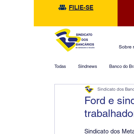
FILIE-SE
Sobre 
Todas
Sindnews
Banco do Bra
Sindicato dos Ban
Safra
HSBC
Financeir
Ford e si
trabalhad
Sindicato dos Met