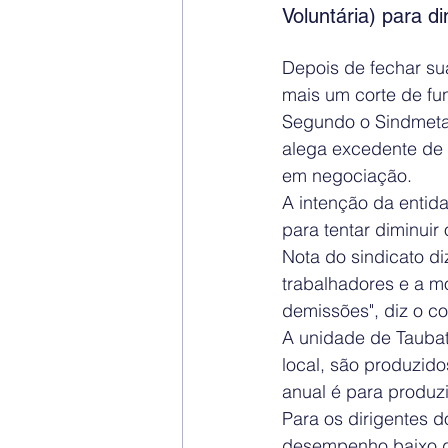
Voluntária) para d
Depois de fechar s
mais um corte de fu
Segundo o Sindmetau
alega excedente de 
em negociação.
A intenção da entid
para tentar diminuir
Nota do sindicato d
trabalhadores e a m
demissões", diz o c
A unidade de Taubat
local, são produzid
anual é para produz
Para os dirigentes 
desempenho baixo da