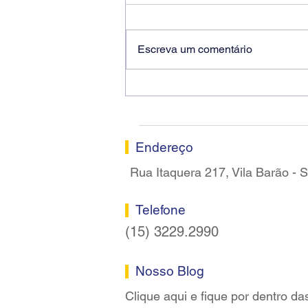
Escreva um comentário
Ricardo dos Santos Filho
assume a presidência do
Sindicato dos Bancários de
Sorocaba
Endereço
Rua Itaquera 217, Vila Barão -
Telefone
(15) 3229.2990
Nosso Blog
Clique aqui e fique por dentro da