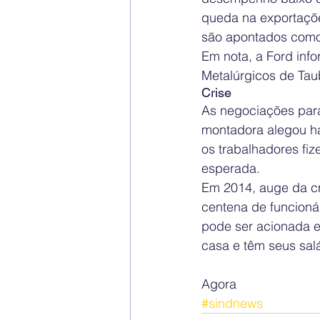
queda na exportaçõ
são apontados como
Em nota, a Ford inf
Metalúrgicos de Tau
Crise
As negociações par
montadora alegou ha
os trabalhadores fi
esperada.
Em 2014, auge da c
centena de funcioná
pode ser acionada e
casa e têm seus sal
Agora
#sindnews