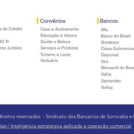
Convênios
Bancos
a de Crédito
Casa e Acabamento
Alfa
Educação e Idioma
Banco do Brasil
RO R
Saúde e Beleza
Bradesco
to Jurídico
Serviços e Produtos
Caixa Ecônomica
Turismo e Lazer
Daycoval
Vestuário
Itaú
Mercantil do Bras
Safra
Santander
Sofisa
direitos reservados - Sindicato dos Bancários de Sorocaba e
lan | Inteligência estratégica aplicada à operação comercial