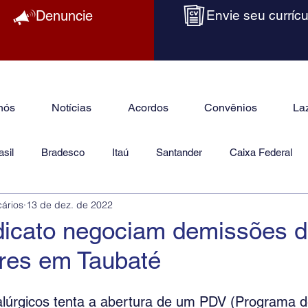
Denuncie
Envie seu currícu
nós
Notícias
Acordos
Convênios
La
sil
Bradesco
Itaú
Santander
Caixa Federal
cários
13 de dez. de 2022
as
Jurídico
ndicato negociam demissões 
ores em Taubaté
alúrgicos tenta a abertura de um PDV (Programa 