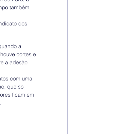
ampo também 
ndicato dos 
quando a 
 houve cortes e 
ve a adesão 
atos com uma 
ão, que só 
ores ficam em 
. 