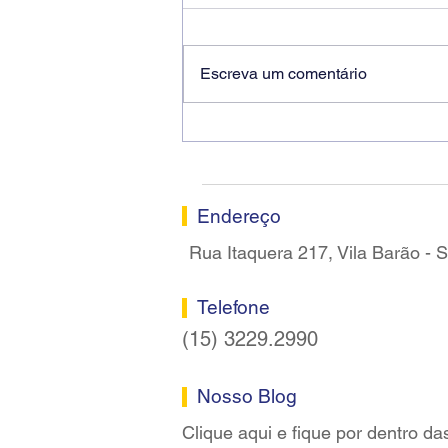
Escreva um comentário
Ricardo dos Santos Filho
assume a presidência do
Sindicato dos Bancários de
Sorocaba
Endereço
Rua Itaquera 217, Vila Barão -
Telefone
(15) 3229.2990
Nosso Blog
Clique aqui e fique por dentro da