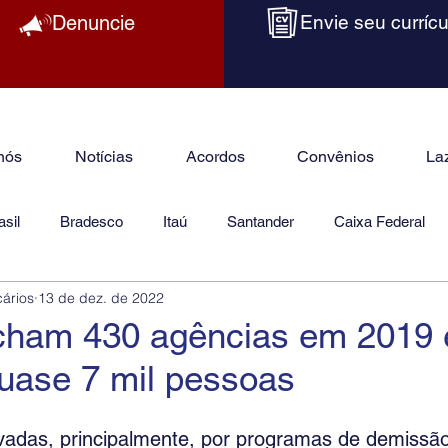
Denuncie
Envie seu currícu
nós
Notícias
Acordos
Convênios
La
sil
Bradesco
Itaú
Santander
Caixa Federal
cários
13 de dez. de 2022
as
Jurídico
cham 430 agências em 2019 
uase 7 mil pessoas
vadas, principalmente, por programas de demissão