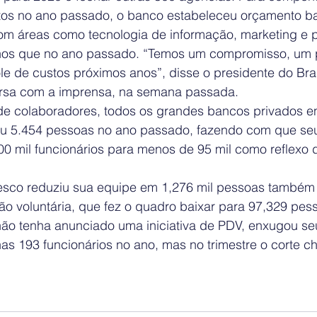
tos no ano passado, o banco estabeleceu orçamento ba
om áreas como tecnologia de informação, marketing e p
nos que no ano passado. “Temos um compromisso, um p
ole de custos próximos anos”, disse o presidente do Br
ersa com a imprensa, na semana passada.
de colaboradores, todos os grandes bancos privados 
gou 5.454 pessoas no ano passado, fazendo com que se
00 mil funcionários para menos de 95 mil como reflexo
esco reduziu sua equipe em 1,276 mil pessoas també
o voluntária, que fez o quadro baixar para 97,329 pes
ão tenha anunciado uma iniciativa de PDV, enxugou s
as 193 funcionários no ano, mas no trimestre o corte c