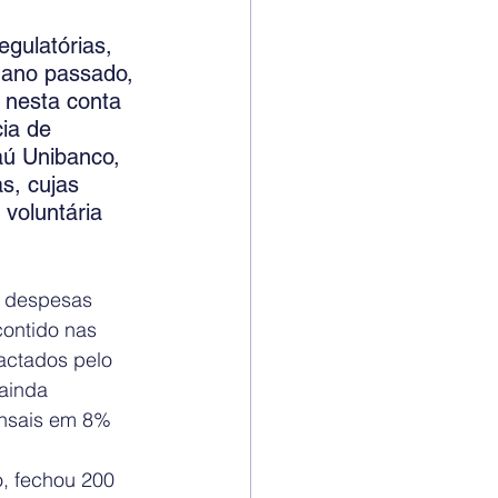
gulatórias, 
 ano passado, 
 nesta conta 
ia de 
aú Unibanco, 
s, cujas 
voluntária 
s despesas 
ontido nas 
actados pelo 
ainda 
ensais em 8% 
, fechou 200 