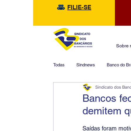
FILIE-SE
Sobre 
Todas
Sindnews
Banco do Bra
Sindicato dos Ban
Safra
HSBC
Financeir
Bancos fe
demitem q
Saídas foram moti