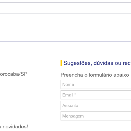
Diretores do SEEB Sorocaba
Fena
visitam agência Centro do
roda
Santander em Sorocaba
prop
banc
Sugestões, dúvidas ou re
 Sorocaba/SP
Preencha o formulário abaixo
s novidades!