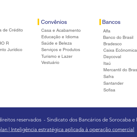
Convênios
Bancos
a de Crédito
Casa e Acabamento
Alfa
Educação e Idioma
Banco do Brasil
RO R
Saúde e Beleza
Bradesco
to Jurídico
Serviços e Produtos
Caixa Ecônomica
Turismo e Lazer
Daycoval
Vestuário
Itaú
Mercantil do Bras
Safra
Santander
Sofisa
direitos reservados - Sindicato dos Bancários de Sorocaba e
lan | Inteligência estratégica aplicada à operação comercial