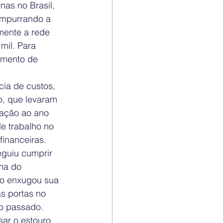
nas no Brasil, 
empurrando a 
mente a rede 
mil. Para 
amento de 
ia de custos, 
, que levaram 
ação ao ano 
e trabalho no 
financeiras.
guiu cumprir 
ma do 
co enxugou sua 
s portas no 
no passado.
ar o estouro 