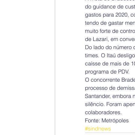
do guidance de cus
gastos para 2020, c
tendo de gastar me
muito forte de contr
de Lazari, em conv
Do lado do número 
times. O Itaú desli
caísse de mais de 1
programa de PDV.
O concorrente Brad
processo de demissã
Santander, embora n
silêncio. Foram apen
colaboradores.
Fonte: Metrópoles
#sindnews