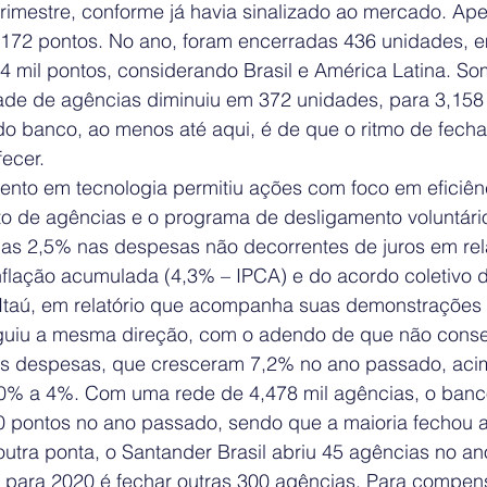
rimestre, conforme já havia sinalizado ao mercado. Ape
172 pontos. No ano, foram encerradas 436 unidades, 
04 mil pontos, considerando Brasil e América Latina. So
dade de agências diminuiu em 372 unidades, para 3,158 
 do banco, ao menos até aqui, é de que o ritmo de fech
fecer.
ento em tecnologia permitiu ações com foco em eficiênc
 de agências e o programa de desligamento voluntário
as 2,5% nas despesas não decorrentes de juros em rel
inflação acumulada (4,3% – IPCA) e do acordo coletivo d
 Itaú, em relatório que acompanha suas demonstrações 
guiu a mesma direção, com o adendo de que não conse
as despesas, que cresceram 7,2% no ano passado, aci
 0% a 4%. Com uma rede de 4,478 mil agências, o ban
 pontos no ano passado, sendo que a maioria fechou a
 outra ponta, o Santander Brasil abriu 45 agências no a
para 2020 é fechar outras 300 agências. Para compens