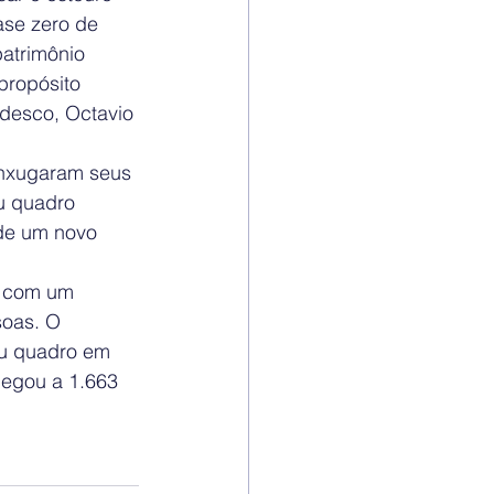
se zero de 
atrimônio 
ropósito 
adesco, Octavio 
enxugaram seus 
u quadro 
 de um novo 
m com um 
soas. O 
eu quadro em 
hegou a 1.663 