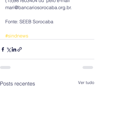
(15)981603404 ou  pelo e-mail 
mari@bancariosorocaba.org.br.
Fonte: SEEB Sorocaba
#sindnews
Ver tudo
Posts recentes