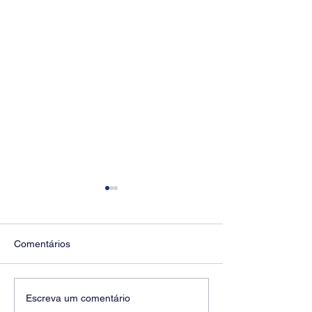
Comentários
Diretores do SEEB
Fenaban encerra
Escreva um comentário