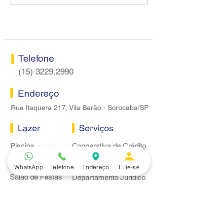
Sorocaba visitam agência
rodada sem apre
Centro do Santander em
proposta econôm
Sorocaba
bancários
Telefone
(15) 3229.2990
Endereço
Rua Itaquera 217, Vila Barão - Sorocaba/SP
Lazer
Serviços
Piscina
Cooperativa de Crédito
Academia
Curso CPA
Camping
Curso C-PRO R
WhatsApp
Telefone
Endereço
Filie-se
Salão de Festas
Departamento Jurídico
Espaço Gourmet
Ginásio de Esportes