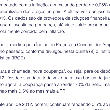
 empatado com a inflação, acumulando perda de 0,05%
neralizada dos preços no país. A última vez que isso h
015. Os dados são da provedora de soluções financeir
 quem investiu na poupança, até viu o saldo crescer ao
otalmente corroído pela inflação.
do país, medida pelo Índice de Preços ao Consumidor Am
o passado, conforme divulgou nesta quinta (9) o Institut
ística (IBGE).
ra a chamada "nova poupança", ou seja, para os depósi
12. Desde essa data, toda vez que a taxa básica de juros
o agora, a poupança passa a render 70% da Selic, mai
e não mais 0,5% ao mês mais a TR.
 até abril de 2012, porém, continuam rendendo 0,5% ao 