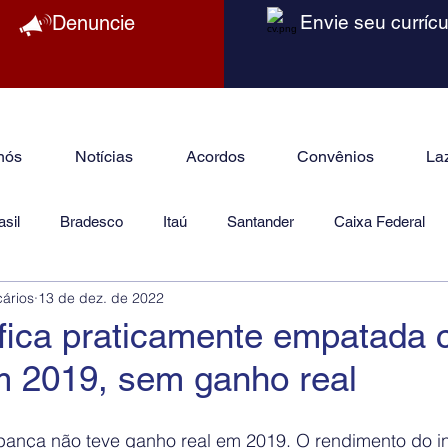
Denuncie
Envie seu currícu
nós
Notícias
Acordos
Convênios
La
sil
Bradesco
Itaú
Santander
Caixa Federal
cários
13 de dez. de 2022
as
Jurídico
fica praticamente empatada 
m 2019, sem ganho real
ança não teve ganho real em 2019. O rendimento do in