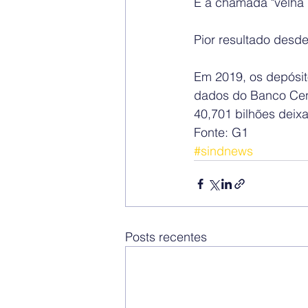
É a chamada "velha
Pior resultado desd
Em 2019, os depósi
dados do Banco Cent
40,701 bilhões deixa
Fonte: G1
#sindnews
Posts recentes