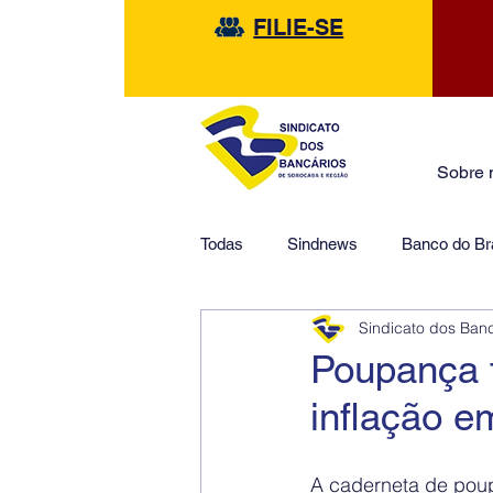
FILIE-SE
Sobre 
Todas
Sindnews
Banco do Bra
Sindicato dos Ban
Safra
HSBC
Financeir
Poupança 
inflação e
A caderneta de poup