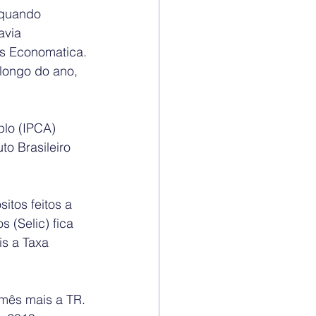
 quando 
avia 
as Economatica.
 longo do ano, 
plo (IPCA) 
o Brasileiro 
tos feitos a 
 (Selic) fica 
s a Taxa 
mês mais a TR. 