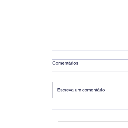
Comentários
Escreva um comentário
Ricardo dos Santos Filho
assume a presidência do
Sindicato dos Bancários de
Sorocaba