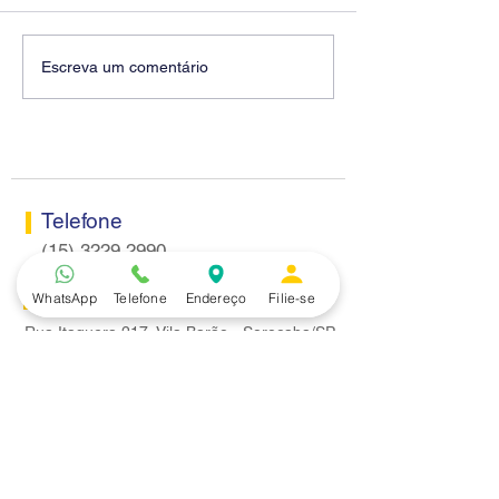
Diretores do SEEB
Fenaban encerra
Escreva um comentário
Sorocaba visitam agência
rodada sem apre
Centro do Santander em
proposta econôm
Sorocaba
bancários
Telefone
(15) 3229.2990
Endereço
WhatsApp
Telefone
Endereço
Filie-se
Rua Itaquera 217, Vila Barão - Sorocaba/SP
Lazer
Serviços
Piscina
Cooperativa de Crédito
Academia
Curso CPA
Camping
Curso C-PRO R
Salão de Festas
Departamento Jurídico