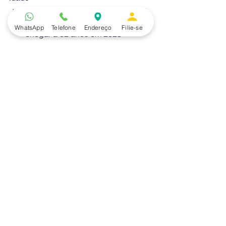
Para as mulheres, a idade mínima 
subirá seis meses por ano, até 
WhatsApp
Telefone
Endereço
Filie-se
chegar a 62 anos em 2023  
Hoje a idade mínima é de 60 anos 
(mulheres) e 65 anos (homens), 
além do tempo mínimo de 
contribuição de 15 anos  
O tempo mínimo de contribuição 
será mantido em 15 anos para 
mulheres. Para homens que já 
contribuem com o INSS esse 
tempo mínimo também será 
mantido 