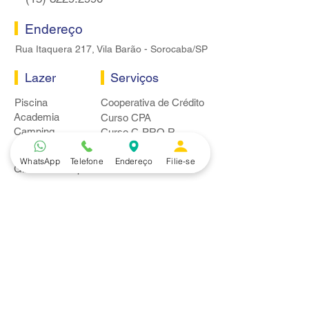
Endereço
Rua Itaquera 217, Vila Barão - Sorocaba/SP
Lazer
Serviços
Piscina
Cooperativa de Crédito
Academia
Curso CPA
Camping
Curso C-PRO R
Salão de Festas
Departamento Jurídico
Espaço Gourmet
WhatsApp
Telefone
Endereço
Filie-se
Ginásio de Esportes
Convênios
Casa e Acabamento
Educação e Idioma
Saúde e Beleza
Serviços e Produtos
Turismo e Lazer
Vestuário