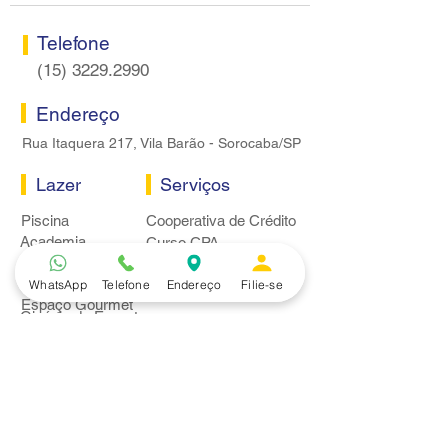
Telefone
(15) 3229.2990
Endereço
Rua Itaquera 217, Vila Barão - Sorocaba/SP
Lazer
Serviços
Piscina
Cooperativa de Crédito
Academia
Curso CPA
Camping
Curso C-PRO R
Salão de Festas
Departamento Jurídico
WhatsApp
Telefone
Endereço
Filie-se
Espaço Gourmet
Ginásio de Esportes
Convênios
Casa e Acabamento
Educação e Idioma