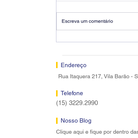
Escreva um comentário
Ricardo dos Santos Filho
assume a presidência do
Sindicato dos Bancários de
Sorocaba
Endereço
Rua Itaquera 217, Vila Barão -
Telefone
(15) 3229.2990
Nosso Blog
Clique aqui e fique por dentro da