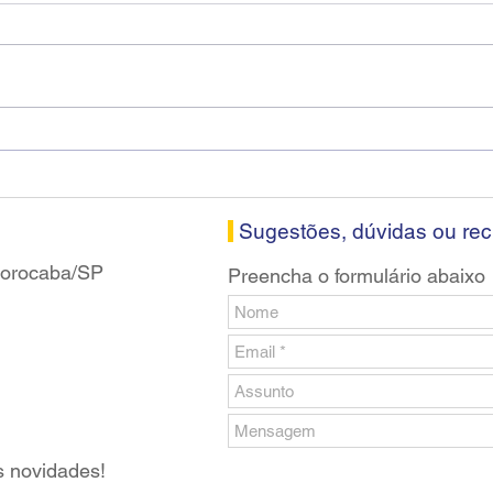
Diretores do SEEB Sorocaba
Fena
visitam agência Centro do
roda
Santander em Sorocaba
prop
banc
Sugestões, dúvidas ou re
 Sorocaba/SP
Preencha o formulário abaixo
s novidades!