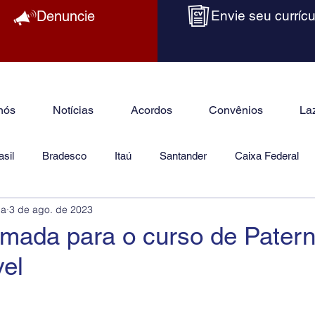
Denuncie
Envie seu currícu
nós
Notícias
Acordos
Convênios
La
sil
Bradesco
Itaú
Santander
Caixa Federal
ba
3 de ago. de 2023
as
Jurídico
amada para o curso de Pater
el