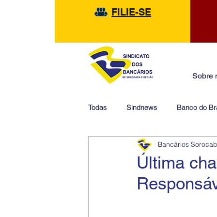
FILIE-SE
Sobre 
Todas
Sindnews
Banco do Bra
Bancários Soroca
Safra
HSBC
Financeir
Última ch
Responsáv