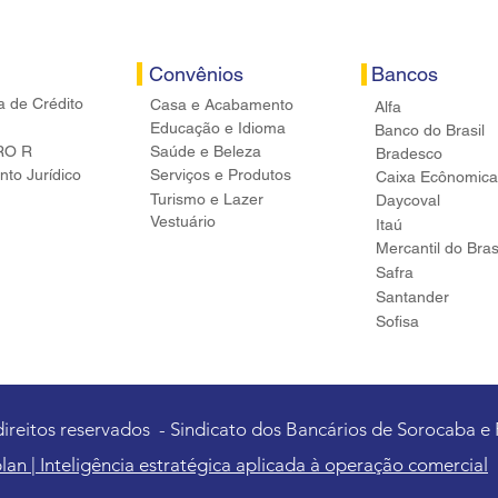
Convênios
Bancos
a de Crédito
Casa e Acabamento
Alfa
Educação e Idioma
Banco do Brasil
RO R
Saúde e Beleza
Bradesco
to Jurídico
Serviços e Produtos
Caixa Ecônomica
Turismo e Lazer
Daycoval
Vestuário
Itaú
Mercantil do Bras
Safra
Santander
Sofisa
direitos reservados - Sindicato dos Bancários de Sorocaba e
lan | Inteligência estratégica aplicada à operação comercial